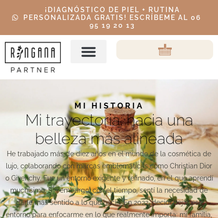
¡DIAGNÓSTICO DE PIEL + RUTINA
PERSONALIZADA GRATIS! ESCRÍBEME AL 06
95 19 20 13
MI HISTORIA
Mi trayectoria: hacia una
belleza más alineada
He trabajado más de diez años en el mundo de la cosmética de
lujo, colaborando con marcas emblemáticas como Christian Dior
o Givenchy. Fue un entorno exigente y refinado, en el que aprendí
muchísimo. Sin embargo, con el tiempo, sentí la necesidad de
darle más sentido a lo que hacía. En 2022, decidí dejar ese
entorno para enfocarme en lo que realmente importa: mi familia,